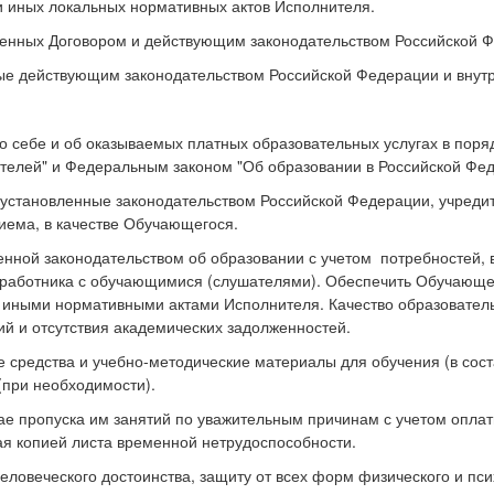
 и иных локальных нормативных актов Исполнителя.
овленных Договором и действующим законодательством Российской 
ные действующим законодательством Российской Федерации и внут
о себе и об оказываемых платных образовательных услугах в пор
телей" и Федеральным законом "Об образовании в Российской Фед
 установленные законодательством Российской Федерации, учред
иема, в качестве Обучающегося.
енной законодательством об образовании с учетом потребностей, 
 работника с обучающимися (слушателями). Обеспечить Обучающе
и иными нормативными актами Исполнителя. Качество образователь
й и отсутствия академических задолженностей.
е средства и учебно-методические материалы для обучения (в сос
(при необходимости).
ае пропуска им занятий по уважительным причинам с учетом оплат
я копией листа временной нетрудоспособности.
ловеческого достоинства, защиту от всех форм физического и пси