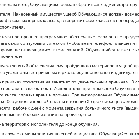
реподавателю, Обучающийся обязан обратиться к администратору
нителя. Нанесенный имуществу ущерб Обучающийся должен возмест
в) в компьютерных классах, в теоретических классах в непосредст
Исполнителя.
нителя постороннее программное обеспечение, если оно не предус
ва связи со звуковым сигналом (мобильный телефон, планшет и пр
рами, не относящимися к теме занятий. Обучающийся также не им
сполнителя.
пропуска занятий объяснения ему пройденного материала в ущерб 
з уважительных причин материала, осуществляется индивидуально
о причинах отсутствия на занятиях по уважительным причинам. В 
 поставить в известность Исполнителя, при этом сроки Обучения 
о листа, справка врача и прочее). При выздоровлении Обучающег
ся без дополнительной оплаты в течение 3 (трех) месяцев с моме
есяти) рабочих дней с момента закрытия больничного листа (выдач
щенные по болезни занятия не производятся.
на территорию Исполнителя до конца обучения.
 в случае отмены занятия по своей инициативе Обучающийся долж