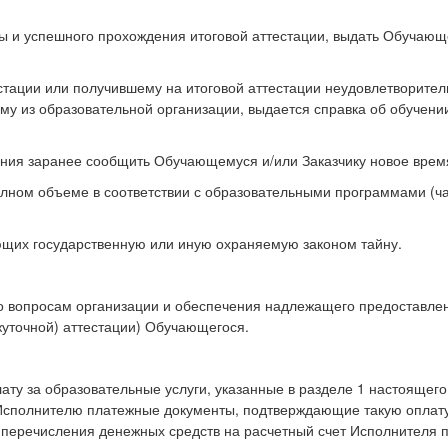
ы и успешного прохождения итоговой аттестации, выдать Обучаю
ации или получившему на итоговой аттестации неудовлетворител
у из образовательной организации, выдается справка об обучении
ения заранее сообщить Обучающемуся и/или Заказчику новое врем
 полном объеме в соответствии с образовательными программами (
яющих государственную или иную охраняемую законом тайну.
о вопросам организации и обеспечения надлежащего предоставлен
жуточной) аттестации) Обучающегося.
лату за образовательные услуги, указанные в разделе 1 настоящег
Исполнителю платежные документы, подтверждающие такую оплату
перечисления денежных средств на расчетный счет Исполнителя 