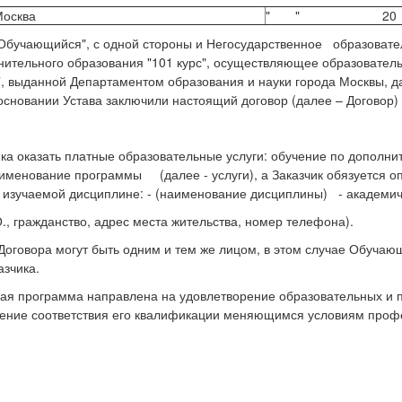
Москва
" " 20 г
ся", с одной стороны и Негосударственное образовательно
ительного образования "101 курс", осуществляющее образователь
, выданной Департаментом образования и науки города Москвы, да
основании Устава заключили настоящий договор (далее – Договор
ика оказать платные образовательные услуги: обучение по допол
нование программы (далее - услуги), а Заказчик обязуется оплат
й изучаемой дисциплине: - (наименование дисциплины) - академич
 гражданство, адрес места жительства, номер телефона).
оговора могут быть одним и тем же лицом, в этом случае Обучаю
азчика.
ьная программа направлена на удовлетворение образовательных и
чение соответствия его квалификации меняющимся условиям проф