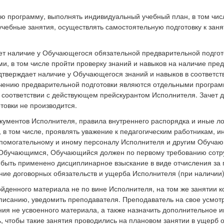
ную программу, выполнять индивидуальный учебный план, в том ч
ебные занятия, осуществлять самостоятельную подготовку к заня
ет наличие у Обучающегося обязательной предварительной подгот
и, в том числе пройти проверку знаний и навыков на наличие пре
дтверждает наличие у Обучающегося знаний и навыков в соответст
чению предварительной подготовки являются отдельными програм
 соответствии с действующем прейскурантом Исполнителя. Зачет 
товки не производится.
окументов Исполнителя, правила внутреннего распорядка и иные л
в том числе, проявлять уважение к педагогическим работникам, и
помогательному и иному персоналу Исполнителя и другим Обучающи
 Обучающимся, Обучающийся должен по первому требованию сотру
ыть применено дисциплинарное взыскание в виде отчисления за
ние договорных обязательств и ущерба Исполнителя (при наличии)
денного материала не по вине Исполнителя, на том же занятии ко
писанию, уведомить преподавателя. Преподаватель на свое усмо
ия не усвоенного материала, а также назначить дополнительное 
 чтобы такие занятия проводились на плановом занятии в ущерб о