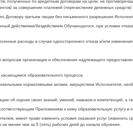
дств, полученных по кредитным договорам на цели, не противореч
ентов) за совершение платежей (перечисление денежных средств) 
и по Договору третьим лицам без письменного разрешения Исполнит
енный действиями/бездействием Обучающегося, при условии отказ
есенные расходы в случае одностороннего отказа и/или изменения
о вопросам организации и обеспечения надлежащего предоставлен
, касающимся образовательного процесса.
м локальными нормативными актами, имуществом Исполнителя, не
цию об оценке своих знаний, умений, навыков и компетенций, а так
 соответствующим Приложением к нему образовательную услугу в 
телем, имеет право изменить условия оказания услуг (изменить с
 не менее чем за 5 (пять) рабочих дней до начала обучения.