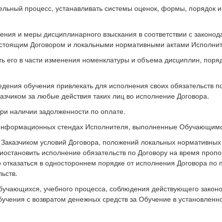
ельный процесс, устанавливать системы оценок, формы, порядок 
ния и меры дисциплинарного взыскания в соответствии с законод
стоящим Договором и локальными нормативными актами Исполнит
ать его в части изменения номенклатуры и объема дисциплин, пор
едения обучения привлекать для исполнения своих обязательств по
азчиком за любые действия таких лиц во исполнение Договора.
при наличии задолженности по оплате.
а информационных стендах Исполнителя, выполненные Обучающимс
 Заказчиком условий Договора, положений локальных нормативных 
риостановить исполнение обязательств по Договору на время про
 отказаться в одностороннем порядке от исполнения Договора по 
ьств.
Обучающихся, учебного процесса, соблюдения действующего законо
учения с возвратом денежных средств за Обучение в установленн