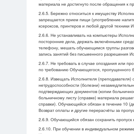
материала не достигнуто после обращения к п
2.6.5. Бережно относиться к имуществу Испол
запрещается прием пищи (употребление напитко
ксероксов, принтеров и любой другой техники 
2.6.6. Не устанавливать на компьютеры Испол
посторонние дела, держать включёнными средст
телефону, мешать обучающимся группы разгово
запись занятий без письменного разрешения И
2.6.7. Не требовать в случае опоздания или 
по требованию Обучающегося, пропущенного бе
2.6.8. Извещать Исполнителя (преподавателя) 
нетрудоспособности (болезни) незамедлительно
подтверждающих документов (копии больничног
больничному листу (справке) материала решает
справки). Обучающийся обязан в течение 10 (д
Возврат оплаты и другие перерасчёты за пропу
2.6.9. Обучающийся обязан сохранить пропуск 
2.6.10. При обучении в индивидуальном режиме