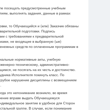
исле посещать предусмотренные учебным
тиям, выполнять задания, данные в рамках
овки, то Обучающийся и (или) Заказчик обязаны
дварительной подготовки. Подпись
вии с требованиями к предварительной
мами, не входящие в выбранную (ые)
денежных средств по оплаченным программам в
окальные нормативные акты, учебную
нженерно-техническому, административно-
мся, не посягать на их честь и достоинство.
дника Исполнителя покинуть класс. По
 грубое нарушение дисциплины с возмещением
.
гда это непонимание возникло, во время
трение вправе выдать Обучающемуся
индивидуальное занятие в удобное для Сторон
стальной группе. В случае, если понимание