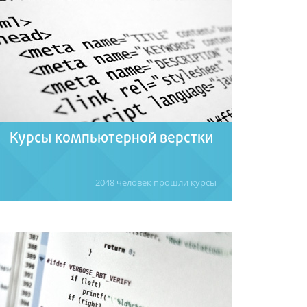
CorelDraw.
Подробнее
Курсы компьютерной верстки
2048 человек прошли курсы
Обучение верстальщиков. InDesign,
QuarkXPress, Photoshop, Illustrator для
начинающих + повышение квалификации
по компьютерной верстке и допечатной
подготовке.
Подробнее