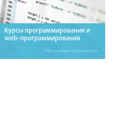
Курсы программирования и
web-программирования
1789 человек прошли курсы
Обучение основам программирования
Visual C++, Delphi, PHP, Java, 1С +
подготовка с нуля web-мастеров, web-
программистов, сео-оптимизаторов,
специалистов по продвижению сайтов.
Подробнее