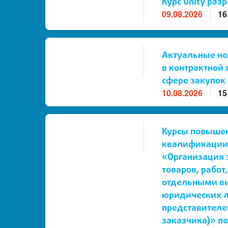
Курс Unity раз
09.08.2026
16
Актуальные н
в контрактной 
сфере закупок
10.08.2026
15
Курсы повыше
квалификации
«Организация 
товаров, работ,
отдельными в
юридических л
представителе
заказчика)» п