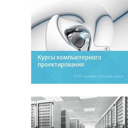
OpenOffice).
Подробнее
Курсы компьютерного
проектирования
5197 человек прошли курсы
Компьютерное проектирование (САПР),
моделирование, визуализация в AutoCAD,
3D Max, ArchiCAD, Photoshop. Обучение
начинающих и комплексные курсы.
Подробнее