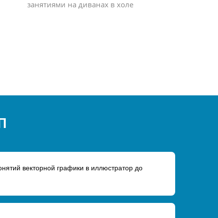
занятиями на диванах в холе
п
 понятий векторной графики в иллюстратор до