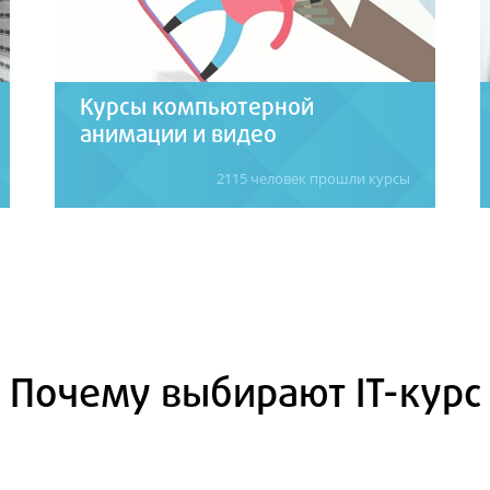
Курсы компьютерной
анимации и видео
2115 человек прошли курсы
Обучение созданию компьютерной
анимации в Photoshop, Flash MX, 3ds Max
(3D Max) + курсы профессионального и
полупрофессионального видеомонтажа.
Подробнее
Почему выбирают IT-курс