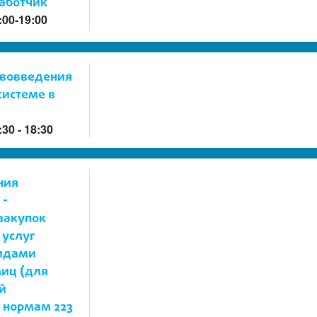
работчик
:00-19:00
ововведения
системе в
:30 - 18:30
ния
 -
закупок
 услуг
идами
иц (для
й
о нормам 223