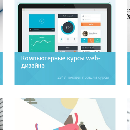
профессионального роста.
Подробнее
Компьютерные курсы web-
дизайна
2348 человек прошли курсы
Обучение с нуля web-дизайнеров и html-
верстальщиков – от начинающего до
специалиста. Теория и практика создания
качественного дизайна web-сайтов.
Подробнее