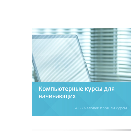
Компьютерные курсы для
начинающих
4327 человек прошли курсы
Курсы данного раздела помогут вам
быстро и легко перейти на «ТЫ» с
интернетом, ОС Windows и Linux, пакетами
офисных приложений (Microsoft Office,