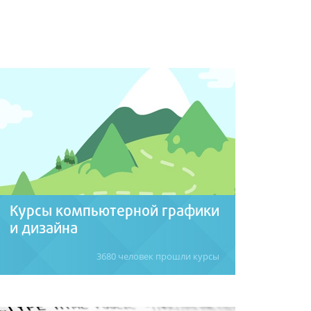
Курсы компьютерной графики
и дизайна
3680 человек прошли курсы
Знакомство с современными технологиями
компьютерной графики и дизайна.
Специализированные и комплексные
курсы обучения Photoshop, Illustrator,