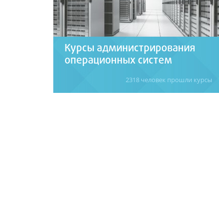
Курсы администрирования
операционных систем
2318 человек прошли курсы
Курсы по подготовке системных
администраторов и технических IT-
специалистов. Администрирование ОС
Windows, Linux/Unix, ремонт и сборка ПК,
локальные компьютерные сети.
Подробнее