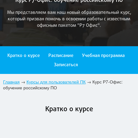
Курс Р7-Офис: обучение российскому ПО
Мы представляем вам наш новый образовательный курс,
который призван помочь в освоении работы с известным
офисным пакетом "Р7 Офис".
Кратко о курсе
Расписание
Учебная программа
Записаться
Главная
→
Курсы для пользователей ПК
→
Курс Р7-Офис:
обучение российскому ПО
Кратко о курсе