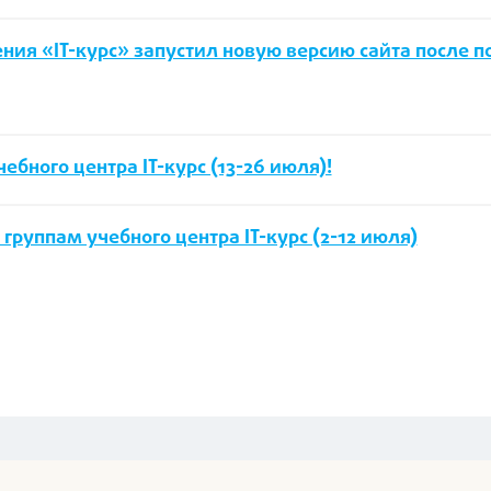
ния «IT-курс» запустил новую версию сайта после 
бного центра IT-курс (13-26 июля)!
руппам учебного центра IT-курс (2-12 июля)