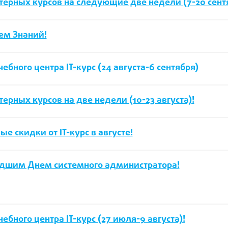
терных курсов на следующие две недели (7-20 сент
нем Знаний!
бного центра IT-курс (24 августа-6 сентября)
рных курсов на две недели (10-23 августа)!
 скидки от IT-курс в августе!
шедшим Днем системного администратора!
бного центра IT-курс (27 июля-9 августа)!