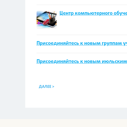
Центр компьютерного обуче
Присоединяйтесь к новым группам уче
Присоединяйтесь к новым июльским г
ДАЛЕЕ >